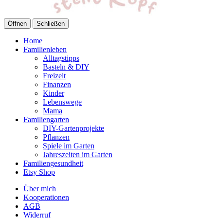
Öffnen
Schließen
Home
Familienleben
Alltagstipps
Basteln & DIY
Freizeit
Finanzen
Kinder
Lebenswege
Mama
Familiengarten
DIY-Gartenprojekte
Pflanzen
Spiele im Garten
Jahreszeiten im Garten
Familiengesundheit
Etsy Shop
Über mich
Kooperationen
AGB
Widerruf