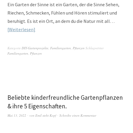
Ein Garten der Sinne ist ein Garten, der die Sinne Sehen,
Riechen, Schmecken, Fühlen und Hören stimuliert und
beruhigt. Es ist ein Ort, an dem du die Natur mit all…
Weiterlesen
Kategorie
DIY-Gartenprojekte
,
Familiengarten
,
Pflanzen
Schlagwörter
Familiengarten
,
Pflanzen
Beliebte kinderfreundliche Gartenpflanzen
& ihre 5 Eigenschaften.
Mai 13, 2022
von
Emil steht Kopf
Schreibe einen Kommentar