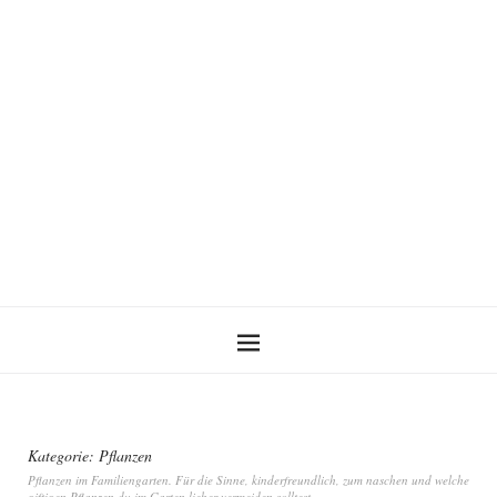
Kategorie:
Pflanzen
Pflanzen im Familiengarten. Für die Sinne, kinderfreundlich, zum naschen und welche
giftigen Pflanzen du im Garten lieber vermeiden solltest.