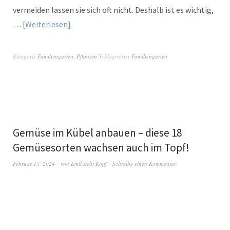
vermeiden lassen sie sich oft nicht. Deshalb ist es wichtig,
…
Weiterlesen
Kategorie
Familiengarten
,
Pflanzen
Schlagwörter
Familiengarten
Gemüse im Kübel anbauen – diese 18
Gemüsesorten wachsen auch im Topf!
Februar 15, 2024
von
Emil steht Kopf
Schreibe einen Kommentar