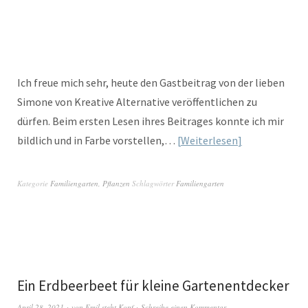
Ich freue mich sehr, heute den Gastbeitrag von der lieben
Simone von Kreative Alternative veröffentlichen zu
dürfen. Beim ersten Lesen ihres Beitrages konnte ich mir
bildlich und in Farbe vorstellen,…
Weiterlesen
Kategorie
Familiengarten
,
Pflanzen
Schlagwörter
Familiengarten
Ein Erdbeerbeet für kleine Gartenentdecker
April 28, 2021
von
Emil steht Kopf
Schreibe einen Kommentar