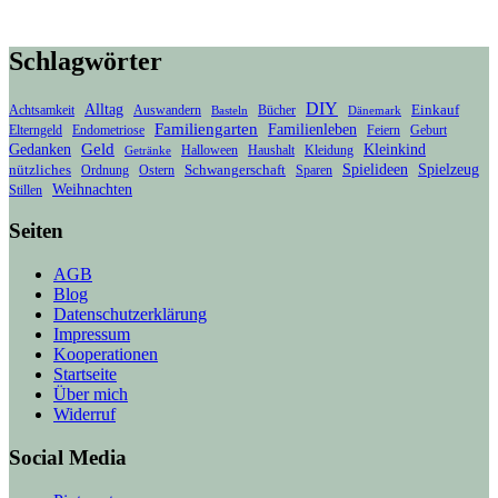
Schlagwörter
DIY
Alltag
Bücher
Einkauf
Achtsamkeit
Auswandern
Basteln
Dänemark
Familiengarten
Familienleben
Endometriose
Elterngeld
Feiern
Geburt
Geld
Gedanken
Kleinkind
Haushalt
Kleidung
Halloween
Getränke
Spielideen
Spielzeug
nützliches
Ordnung
Schwangerschaft
Sparen
Ostern
Weihnachten
Stillen
Seiten
AGB
Blog
Datenschutzerklärung
Impressum
Kooperationen
Startseite
Über mich
Widerruf
Social Media