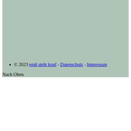
© 2023
emil steht kopf
-
Datenschutz
-
Impressum
Nach Oben