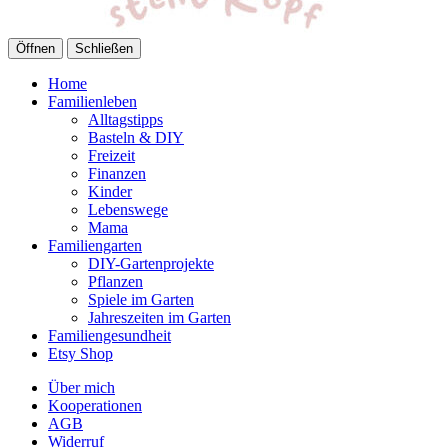
Öffnen
Schließen
Home
Familienleben
Alltagstipps
Basteln & DIY
Freizeit
Finanzen
Kinder
Lebenswege
Mama
Familiengarten
DIY-Gartenprojekte
Pflanzen
Spiele im Garten
Jahreszeiten im Garten
Familiengesundheit
Etsy Shop
Über mich
Kooperationen
AGB
Widerruf