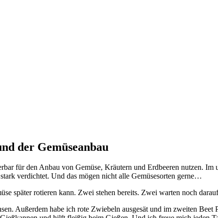
 und der Gemüseanbau
erbar für den Anbau von Gemüse, Kräutern und Erdbeeren nutzen. Im un
en stark verdichtet. Und das mögen nicht alle Gemüsesorten gerne…
üse später rotieren kann. Zwei stehen bereits. Zwei warten noch darau
hsen. Außerdem habe ich rote Zwiebeln ausgesät und im zweiten Beet Pa
ür Gießkannen und hilft fleißig beim Gießen. Und ich freue mich jeden T