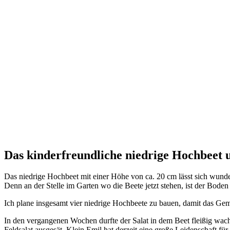
Das kinderfreundliche niedrige Hochbeet
Das niedrige Hochbeet mit einer Höhe von ca. 20 cm lässt sich wund
Denn an der Stelle im Garten wo die Beete jetzt stehen, ist der Bod
Ich plane insgesamt vier niedrige Hochbeete zu bauen, damit das Gem
In den vergangenen Wochen durfte der Salat in dem Beet fleißig wac
Feldsalat ausgesät. Klein Emil hat derzeit eine große Leidenschaft f