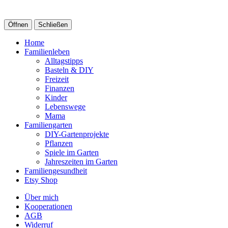
Öffnen
Schließen
Home
Familienleben
Alltagstipps
Basteln & DIY
Freizeit
Finanzen
Kinder
Lebenswege
Mama
Familiengarten
DIY-Gartenprojekte
Pflanzen
Spiele im Garten
Jahreszeiten im Garten
Familiengesundheit
Etsy Shop
Über mich
Kooperationen
AGB
Widerruf