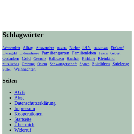
Schlagwörter
DIY
Alltag
Bücher
Einkauf
Achtsamkeit
Auswandern
Basteln
Dänemark
Familiengarten
Familienleben
Endometriose
Elterngeld
Feiern
Geburt
Geld
Gedanken
Kleinkind
Haushalt
Kleidung
Halloween
Getränke
Spielideen
Spielzeug
nützliches
Ordnung
Schwangerschaft
Sparen
Ostern
Weihnachten
Stillen
Seiten
AGB
Blog
Datenschutzerklärung
Impressum
Kooperationen
Startseite
Über mich
Widerruf