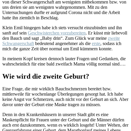
von dieser Schwangerschaft am wenigsten mitbekommen bzw. von
uns dreien sie am wenigsten wahrgenommen. Mit zu den
Untersuchungen durfte er aufgrund Corona nicht und die Arbeit
hatte ihn ziemlich in Beschlag.
Klein Emil hingegen habe ich stets versucht einzubinden und ihn
sanft auf sein
Geschwisterchen vorzubereiten
. Er küsst mir liebevoll
den Bauch und sagt „Baby drin“. Zum Glück war meine
zweite
Schwangerschaft
bedeutend angenehmer als die
erste
, sodass ich
mich die ganze Zeit über normal um Emil kümmern konnte.
In meinem Kopf kreisen dennoch lauter Fragen und Gedanken, die
wahrscheinlich für eine bald zweifach Mama völlig normal sind….
Wie wird die zweite Geburt?
Eine Frage, die mir wirklich Bauchschmerzen bereitet bzw.
mittlerweile für wochenlange Überlegungen gesorgt hat. Ich habe
keine Angst vor Schmerzen, auch nicht vor der Geburt an sich. Aber
davor unter der Geburt eine Maske tragen zu müssen.
Denn in den Krankenhäusern in unserer Stadt gibt es eine
Maskenpflicht für Frauen unter der Geburt und die Männer dürfen
auch erst dazukommen, wenn es wirklich losgeht! Unter Wehen, der
Grenzerfahrung einer Geburt, dem Marathonlauf meines Lebens