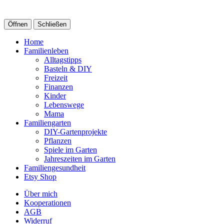
Öffnen
Schließen
Home
Familienleben
Alltagstipps
Basteln & DIY
Freizeit
Finanzen
Kinder
Lebenswege
Mama
Familiengarten
DIY-Gartenprojekte
Pflanzen
Spiele im Garten
Jahreszeiten im Garten
Familiengesundheit
Etsy Shop
Über mich
Kooperationen
AGB
Widerruf